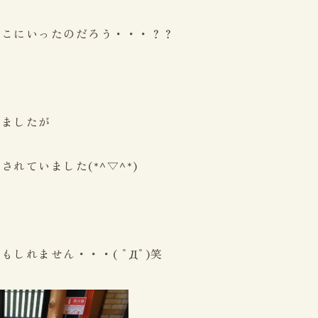
どこにいったのだろう・・・？？
☼
いましたが
れていました(*^▽^*)
しれません・・・( ﾟДﾟ)笑